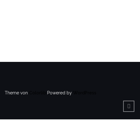
Theme von
Colorlib
Powered by
WordPress
BACK
TO
TOP