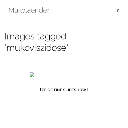
Zum
Mukolaender
Inhalt
springen
Images tagged
"mukoviszidose"
[ZEIGE EINE SLIDESHOW]