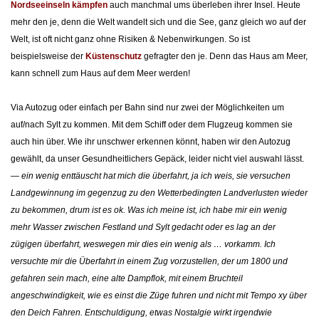
Nordseeinseln kämpfen
auch manchmal ums überleben ihrer Insel. Heute
mehr den je, denn die Welt wandelt sich und die See, ganz gleich wo auf der
Welt, ist oft nicht ganz ohne Risiken & Nebenwirkungen. So ist
beispielsweise der
Küstenschutz
gefragter den je. Denn das Haus am Meer,
kann schnell zum Haus auf dem Meer werden!
Via Autozug oder einfach per Bahn sind nur zwei der Möglichkeiten um
auf/nach Sylt zu kommen. Mit dem Schiff oder dem Flugzeug kommen sie
auch hin über. Wie ihr unschwer erkennen könnt, haben wir den Autozug
gewählt, da unser Gesundheitlichers Gepäck, leider nicht viel auswahl lässt.
—
ein wenig enttäuscht hat mich die überfahrt, ja ich weis, sie versuchen
Landgewinnung im gegenzug zu den Wetterbedingten Landverlusten wieder
zu bekommen, drum ist es ok. Was ich meine ist, ich habe mir ein wenig
mehr Wasser zwischen Festland und Sylt gedacht oder es lag an der
zügigen überfahrt, weswegen mir dies ein wenig als … vorkamm. Ich
versuchte mir die Überfahrt in einem Zug vorzustellen, der um 1800 und
gefahren sein mach, eine alte Dampflok, mit einem Bruchteil
angeschwindigkeit, wie es einst die Züge fuhren und nicht mit Tempo xy über
den Deich Fahren. Entschuldigung, etwas Nostalgie wirkt irgendwie