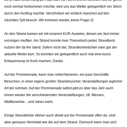
noch einmal herkommen möchte, weil uns das Wetter gelegentlich ein Strich
durch den Ausflug machte. Verschoben wir einfach manches auf den
nächsten Sylt besuch. Wir kommen wieder, keine Frage 😉
An den Strand kamen wir mit unseren KUR-Ausweis, diesen wir, fast immer
vorzeigen mußten. Am Strand konnte man Theoretisch jeden Strandkorb
nutzen der da frei stand. Sofern nicht der, Strandkorbwächter oder gar der
aktuelle Mieter kam. So konnten wir gelegentlich auch mal eine kurze
Entspannung im Korb machen, Danke.
Auf der Prommenade, kann man nebst flanieren, ein paar Geschäfte
Besuchen, in einer eigens großen Strandmuschel, Veranstalltungen jeglicher
Art teil nehmen. Auf der Prommenade selbst gibt es über das Jahr auch
immer wieder die verschiedensten Veranstalltungen, zB. Messen,
Wettbewerbe, ..und vieles mehr.
Einige Strandkörbe stehen auch direkt auf der Promenade offen da, sind
aber genauso Vermietet wie die auf dem Strand. Dennoch kann man sich