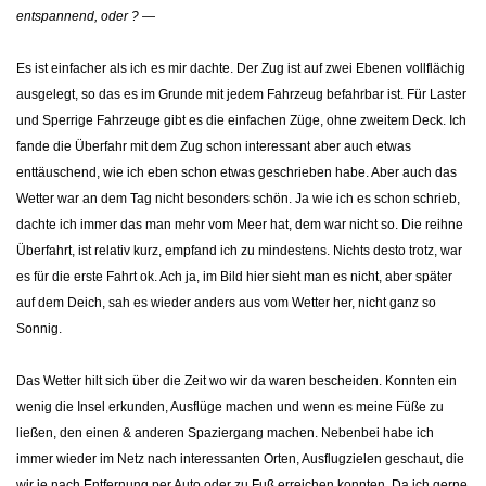
entspannend, oder ?
—
Es ist einfacher als ich es mir dachte. Der Zug ist auf zwei Ebenen vollflächig
ausgelegt, so das es im Grunde mit jedem Fahrzeug befahrbar ist. Für Laster
und Sperrige Fahrzeuge gibt es die einfachen Züge, ohne zweitem Deck.
Ich
fande die Überfahr mit dem Zug schon interessant aber auch etwas
enttäuschend, wie ich eben schon etwas geschrieben habe. Aber auch das
Wetter war an dem Tag nicht besonders schön. Ja wie ich es schon schrieb,
dachte ich immer das man mehr vom Meer hat, dem war nicht so. Die reihne
Überfahrt, ist relativ kurz, empfand ich zu mindestens. Nichts desto trotz, war
es für die erste Fahrt ok. Ach ja, im Bild hier sieht man es nicht, aber später
auf dem Deich, sah es wieder anders aus vom Wetter her, nicht ganz so
Sonnig.
Das Wetter hilt sich über die Zeit wo wir da waren bescheiden. Konnten ein
wenig die Insel erkunden, Ausflüge machen und wenn es meine Füße zu
ließen, den einen & anderen Spaziergang machen. Nebenbei habe ich
immer wieder im Netz nach interessanten Orten, Ausflugzielen geschaut, die
wir je nach Entfernung per Auto oder zu Fuß erreichen konnten. Da ich gerne