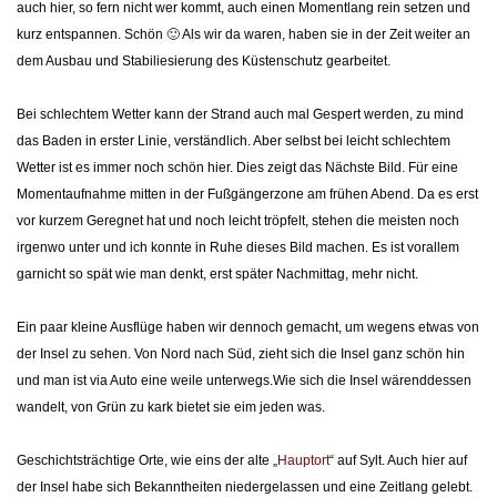
auch hier, so fern nicht wer kommt, auch einen Momentlang rein setzen und
kurz entspannen. Schön 🙂
Als wir da waren, haben sie in der Zeit weiter an
dem Ausbau und Stabiliesierung des Küstenschutz gearbeitet.
Bei schlechtem Wetter kann der Strand auch mal Gespert werden, zu mind
das Baden in erster Linie, verständlich. Aber selbst bei leicht
schlechtem
Wetter ist es immer noch schön hier. Dies zeigt das Nächste Bild.
Für eine
Momentaufnahme mitten in der Fußgängerzone am frühen Abend. Da es erst
vor kurzem Geregnet hat und noch leicht tröpfelt, stehen die meisten noch
irgenwo unter und ich konnte in Ruhe dieses Bild machen. Es ist vorallem
garnicht so spät wie man denkt, erst später Nachmittag, mehr nicht.
Ein paar kleine Ausflüge haben wir dennoch gemacht, um wegens etwas von
der Insel zu sehen. Von Nord nach Süd, zieht sich die Insel ganz schön hin
und man ist via Auto eine weile unterwegs.Wie sich die Insel wärenddessen
wandelt, von Grün zu kark bietet sie eim jeden was.
Geschichtsträchtige Orte, wie eins der alte „
Hauptort
“ auf Sylt. Auch hier auf
der Insel habe sich Bekanntheiten niedergelassen und eine Zeitlang gelebt.