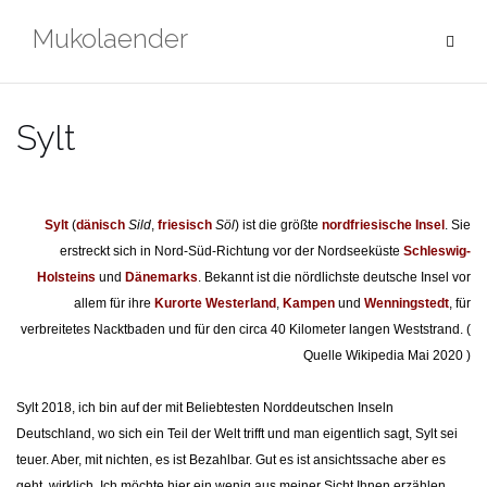
Zum
Mukolaender
Inhalt
springen
Sylt
Sylt
(
dänisch
Sild
,
friesisch
Söl
) ist die größte
nordfriesische Insel
. Sie
erstreckt sich in Nord-Süd-Richtung vor der Nordseeküste
Schleswig-
Holsteins
und
Dänemarks
. Bekannt ist die nördlichste deutsche Insel vor
allem für ihre
Kurorte
Westerland
,
Kampen
und
Wenningstedt
, für
verbreitetes Nacktbaden und für den circa 40 Kilometer langen Weststrand.
(
Quelle Wikipedia Mai 2020 )
Sylt 2018
, ich bin auf der mit Beliebtesten Norddeutschen Inseln
Deutschland, wo sich ein Teil der Welt trifft und man eigentlich sagt, Sylt sei
teuer. Aber, mit nichten, es ist Bezahlbar. Gut es ist ansichtssache aber es
geht, wirklich.
Ich möchte hier ein wenig aus meiner Sicht Ihnen erzählen,