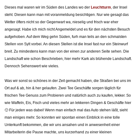
Dieses mal waren wir im Süden des Landes wo der
Leuchtturm
, der Insel
steht. Diesen kann man mit voranmeldung besichtigen. Nur wie gesagt das
Wetter öfters nicht so der Gegenwart wa, nieselig und frisch war eher
angesagt. Habe ich mich nicht Angemeldet und es für den nächsten Besuch
aufgehoben. Auf dem Weg gehn Süden, furh man teils an den schmalsten
Stellen von Sylt vorbei. An diesen Stellen ist die Insel fast nur ein Steinwurf
breit. Zu mindestens kann man von der einen zur anderen Seite sehen. Die
Landschaft wie schon Beschrieben, hier mehr Kark als blühende Landschaft.
Dennoch Sehenswert wie vieles.
Was wir sonst so schönes in der Zeit gemacht haben, die Straßen bei uns im
Ort auf & ab, hin & her gelaufen. Zwei Tee Geschäfte sorgen täglich für
frischen Tee Genuss zum Probieren und natürlich auch zu kaufen, lekker. So
wie Waffeln, Eis, Fisch und vieles mehr an lekkeren Dingen & Geschäfte hier
🙂 Für jeden was dabei! Wenn man einfach mal das Auto stehen läßt, sieht
man einiges mehr. So konnten wir spontan einen Einblick in eine tolle
Unterkunft bekommen, die wir uns ansahen und in anwesenheit einer
Mitarbeiterin die Pause machte, uns kurzerhand zu einer kleinen