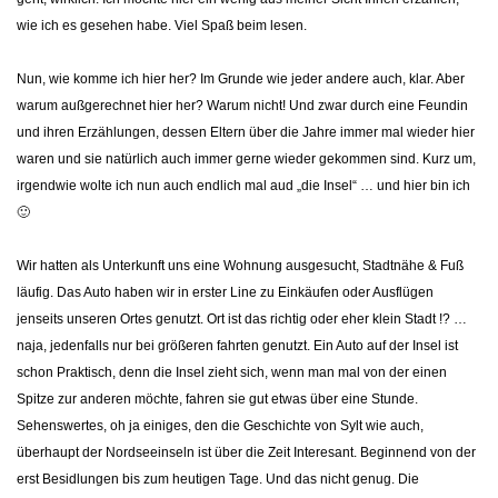
wie ich es gesehen habe. Viel Spaß beim lesen.
Nun, wie komme ich hier her? Im Grunde wie jeder andere auch, klar. Aber
warum außgerechnet hier her? Warum nicht! Und zwar durch eine Feundin
und ihren Erzählungen, dessen Eltern über die Jahre immer mal wieder hier
waren und sie natürlich auch immer gerne wieder gekommen sind. Kurz um,
irgendwie wolte ich nun auch endlich mal aud „die Insel“ … und hier bin ich
🙂
Wir hatten als Unterkunft uns eine Wohnung ausgesucht, Stadtnähe & Fuß
läufig. Das Auto haben wir in erster Line zu Einkäufen oder Ausflügen
jenseits unseren Ortes genutzt. Ort ist das richtig oder eher klein Stadt !? …
naja, jedenfalls nur bei größeren fahrten genutzt. Ein Auto auf der Insel ist
schon Praktisch, denn die Insel zieht sich, wenn man mal von der einen
Spitze zur anderen möchte, fahren sie gut etwas über eine Stunde.
Sehenswertes, oh ja einiges, den die Geschichte von Sylt wie auch,
überhaupt der Nordseeinseln ist über die Zeit Interesant. Beginnend von der
erst Besidlungen bis zum heutigen Tage. Und das nicht genug. Die